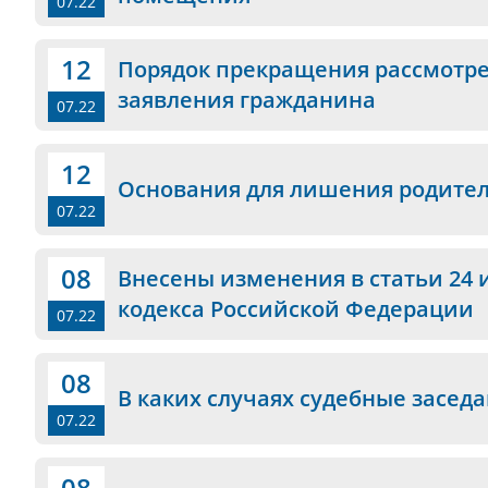
07.22
12
Порядок прекращения рассмотр
заявления гражданина
07.22
12
Основания для лишения родител
07.22
08
Внесены изменения в статьи 24 
кодекса Российской Федерации
07.22
08
В каких случаях судебные засед
07.22
08