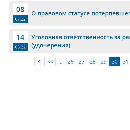
08
О правовом статусе потерпевшег
07.22
14
Уголовная ответственность за 
(удочерения)
05.22
<<
…
26
27
28
29
30
31