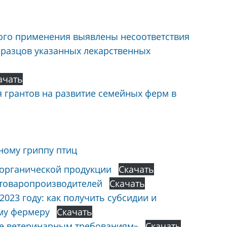
ого применения выявлены несоответствия
бразцов указанных лекарственных
ачать
 грантов на развитие семейных ферм в
ному гриппу птиц
 органической продукции
Скачать
товаропроизводителей
Скачать
2023 году: как получить субсидии и
му фермеру
Скачать
ие ветеринарным требованиям»
Скачать