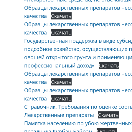
Образцы лекарственных препаратов нес
качества
Скачать
Образцы лекарственных препаратов нес
качества
Скачать
Государственная поддержка в виде субс
подсобное хозяйство, осуществляющих п
овощей открытого грунта и применяющи
профессиональный доход»
Скачать
Образцы лекарственных препаратов нес
качества
Скачать
Образцы лекарственных препаратов нес
качества
Скачать
Справочник. Требования по оценке соот
Лекарственные препараты
Скачать
Памятка населению по убою жертвенных
праздника Курбан-Байрам
Скачать