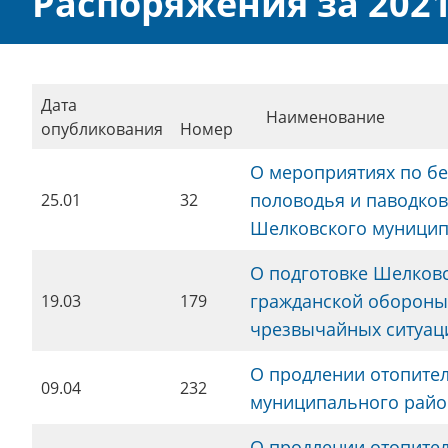
Распоряжения за 2021
Дата
Наименование
опубликования
Номер
О мероприятиях по бе
половодья и паводков 
25.01
32
Шелковского муницип
О подготовке Шелков
гражданской обороны
19.03
179
чрезвычайных ситуаци
О продлении отопите
09.04
232
муниципального райо
О продлении отопите