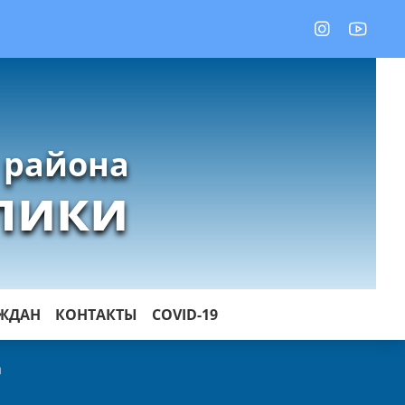
 района
лики
АЖДАН
КОНТАКТЫ
COVID-19
а