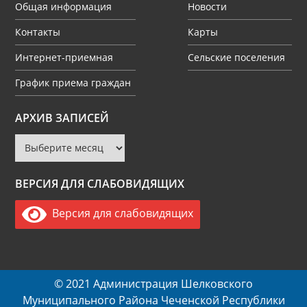
Общая информация
Новости
Контакты
Карты
Интернет-приемная
Сельские поселения
График приема граждан
Архив
АРХИВ ЗАПИСЕЙ
записей
ВЕРСИЯ ДЛЯ СЛАБОВИДЯЩИХ
Версия для слабовидящих
© 2021 Администрация Шелковского
Муниципального Района Чеченской Республики