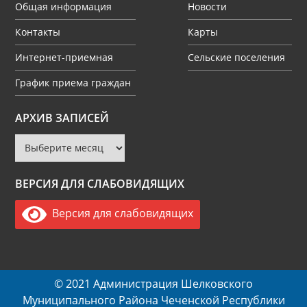
Общая информация
Новости
Контакты
Карты
Интернет-приемная
Сельские поселения
График приема граждан
Архив
АРХИВ ЗАПИСЕЙ
записей
ВЕРСИЯ ДЛЯ СЛАБОВИДЯЩИХ
Версия для слабовидящих
© 2021 Администрация Шелковского
Муниципального Района Чеченской Республики