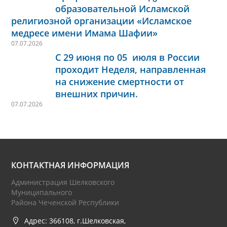
образовательной Исламской
религиозной организации «Исламское
медресе имени Имама Шафии»
07.07.2026
С 29 июня по 05 июля в России
проходит Неделя, направленная
на снижение смертности от
внешних причин.
07.07.2026
КОНТАКТНАЯ ИНФОРМАЦИЯ
Администрация Шелковского
Муниципального
Района Чеченской Республики
Адрес: 366108, г.Шелковская,