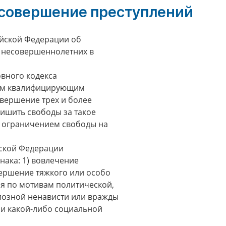
 совершение преступлений
ийской Федерации об
е несовершеннолетних в
овного кодекса
ним квалифицирующим
вершение трех и более
Лишить свободы за такое
 с ограничением свободы на
йской Федерации
ака: 1) вовлечение
вершение тяжкого или особо
ия по мотивам политической,
иозной ненависти или вражды
и какой-либо социальной