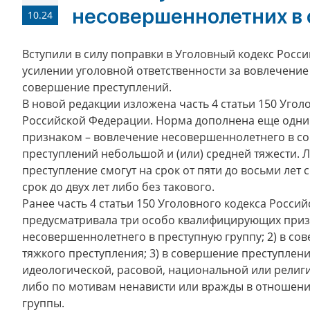
несовершеннолетних в
10.24
Вступили в силу поправки в Уголовный кодекс Росс
усилении уголовной ответственности за вовлечени
совершение преступлений.
В новой редакции изложена часть 4 статьи 150 Угол
Российской Федерации. Норма дополнена еще од
признаком – вовлечение несовершеннолетнего в со
преступлений небольшой и (или) средней тяжести. 
преступление смогут на срок от пяти до восьми лет
срок до двух лет либо без такового.
Ранее часть 4 статьи 150 Уголовного кодекса Росси
предусматривала три особо квалифицирующих призн
несовершеннолетнего в преступную группу; 2) в со
тяжкого преступления; 3) в совершение преступлен
идеологической, расовой, национальной или религ
либо по мотивам ненависти или вражды в отношени
группы.