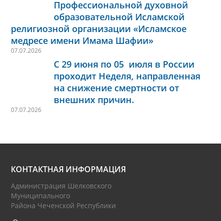
Профессиональной духовной
образовательной Исламской
религиозной организации «Исламское
медресе имени Имама Шафии»
07.07.2026
С 29 июня по 05 июля в России
проходит Неделя, направленная
на снижение смертности от
внешних причин.
07.07.2026
КОНТАКТНАЯ ИНФОРМАЦИЯ
Администрация Шелковского
Муниципального
Района Чеченской Республики