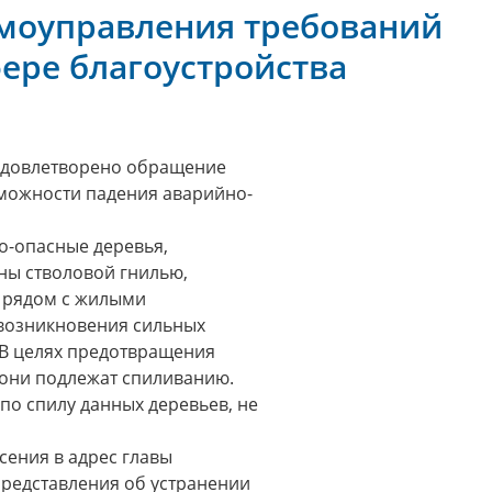
амоуправления требований
фере благоустройства
удовлетворено обращение
можности падения аварийно-
но-опасные деревья,
ны стволовой гнилью,
я рядом с жилыми
 возникновения сильных
. В целях предотвращения
 они подлежат спиливанию.
по спилу данных деревьев, не
ения в адрес главы
редставления об устранении