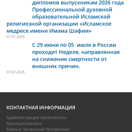
дипломов выпускникам 2026 года
Профессиональной духовной
образовательной Исламской
религиозной организации «Исламское
медресе имени Имама Шафии»
07.07.2026
С 29 июня по 05 июля в России
проходит Неделя, направленная
на снижение смертности от
внешних причин.
07.07.2026
КОНТАКТНАЯ ИНФОРМАЦИЯ
Администрация Шелковского
Муниципального
Района Чеченской Республики