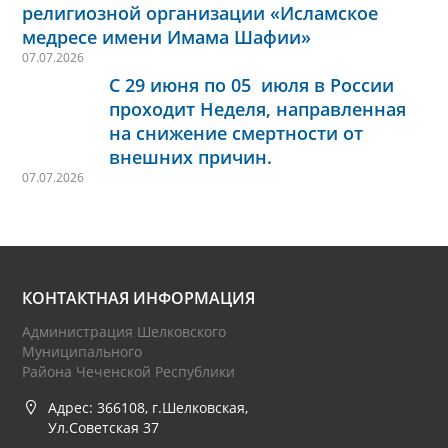
религиозной организации «Исламское
медресе имени Имама Шафии»
07.07.2026
С 29 июня по 05 июля в России
проходит Неделя, направленная
на снижение смертности от
внешних причин.
07.07.2026
КОНТАКТНАЯ ИНФОРМАЦИЯ
Администрация Шелковского
Муниципального
Района Чеченской Республики
Адрес: 366108, г.Шелковская,
Ул.Советская 37