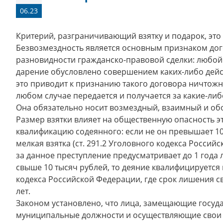
06.23
Критерий, разграничивающий взятку и подарок, это
Безвозмездность является основным признаком дог
разновидности гражданско-правовой сделки: любой 
дарение обусловлено совершением каких-либо дейст
это приводит к признанию такого договора ничтожны
любом случае передается и получается за какие-либ
Она обязательно носит возмездный, взаимный и об
Размер взятки влияет на общественную опасность э
квалификацию содеянного: если не он превышает 10 
мелкая взятка (ст. 291.2 Уголовного кодекса Россий
за данное преступление предусматривает до 1 года
свыше 10 тысяч рублей, то деяние квалифицируется 
кодекса Российской Федерации, где срок лишения с
лет.
Законом установлено, что лица, замещающие госуд
муниципальные должности и осуществляющие свои