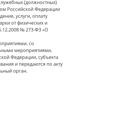
 служебных (должностных)
вом Российской Федерации
ение, услуги, оплату
арки от физических и
5.12.2008 № 273-ФЗ «О
оприятиями, со
ьными мероприятиями,
ской Федерации, субъекта
ания и передаются по акту
ьный орган.