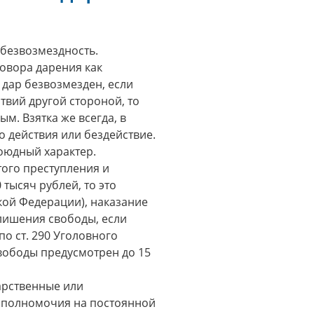
 безвозмездность.
овора дарения как
дар безвозмезден, если
вий другой стороной, то
м. Взятка же всегда, в
о действия или бездействие.
оюдный характер.
того преступления и
тысяч рублей, то это
ской Федерации), наказание
 лишения свободы, если
по ст. 290 Уголовного
вободы предусмотрен до 15
арственные или
 полномочия на постоянной