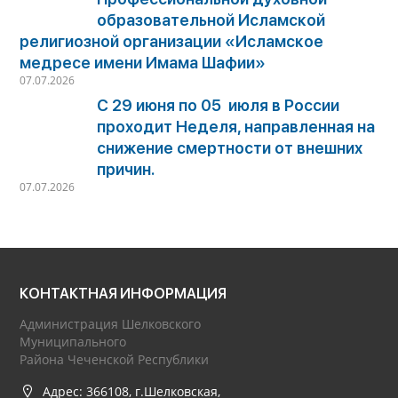
образовательной Исламской
религиозной организации «Исламское
медресе имени Имама Шафии»
07.07.2026
С 29 июня по 05 июля в России
проходит Неделя, направленная на
снижение смертности от внешних
причин.
07.07.2026
КОНТАКТНАЯ ИНФОРМАЦИЯ
Администрация Шелковского
Муниципального
Района Чеченской Республики
Адрес: 366108, г.Шелковская,