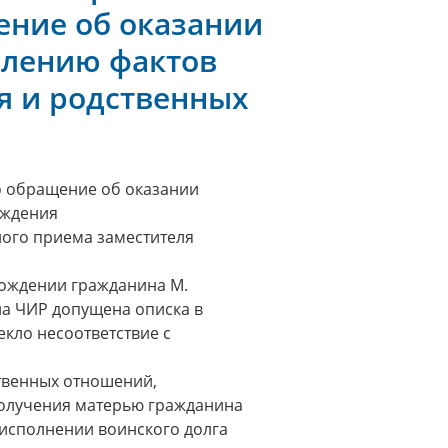
ение об оказании
влению фактов
я и родственных
о обращение об оказании
ождения
ного приема заместителя
рождении гражданина М.
а ЧИР допущена описка в
екло несоответствие с
твенных отношений,
олучения матерью гражданина
 исполнении воинского долга