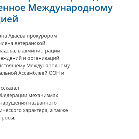
щенное Международному
цией
ана Адаева прокурором
члена ветеранской
адова, в администрации
реждений и организаций
едстоящему Международному
ральной Ассамблеей ООН и
ассказал
 Федерации механизмах
а нарушения названного
ческого характера, а также
просы.