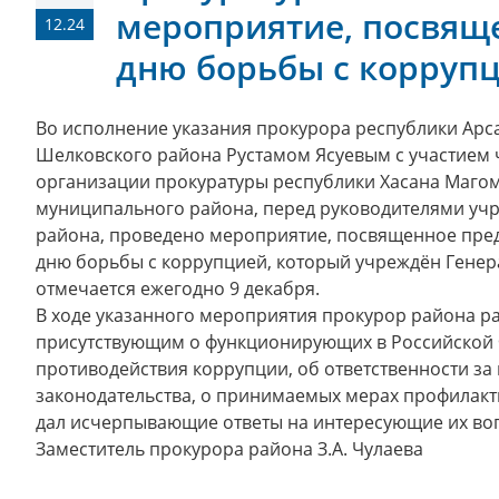
мероприятие, посвя
12.24
дню борьбы с корруп
Во исполнение указания прокурора республики Арс
Шелковского района Рустамом Ясуевым с участием 
организации прокуратуры республики Хасана Магом
муниципального района, перед руководителями уч
района, проведено мероприятие, посвященное пр
дню борьбы с коррупцией, который учреждён Гене
отмечается ежегодно 9 декабря.
В ходе указанного мероприятия прокурор района р
присутствующим о функционирующих в Российской
противодействия коррупции, об ответственности з
законодательства, о принимаемых мерах профилакти
дал исчерпывающие ответы на интересующие их во
Заместитель прокурора района З.А. Чулаева