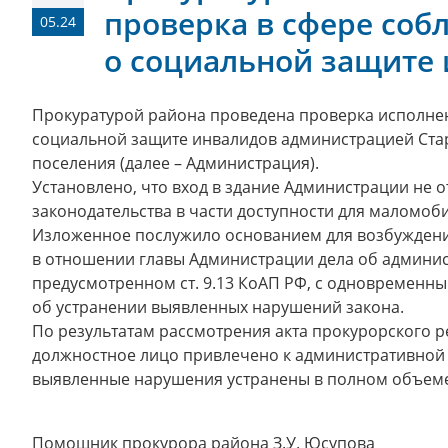
проверка в сфере соб
05.24
о социальной защите
Прокуратурой района проведена проверка исполнен
социальной защите инвалидов администрацией Стар
поселения (далее – Администрация).
Установлено, что вход в здание Администрации не 
законодательства в части доступности для маломоб
Изложенное послужило основанием для возбуждени
в отношении главы Администрации дела об админи
предусмотренном ст. 9.13 КоАП РФ, с одновременн
об устранении выявленных нарушений закона.
По результатам рассмотрения акта прокурорского 
должностное лицо привлечено к административной 
выявленные нарушения устранены в полном объеме
Помощник прокурора района З.У. Юсупова