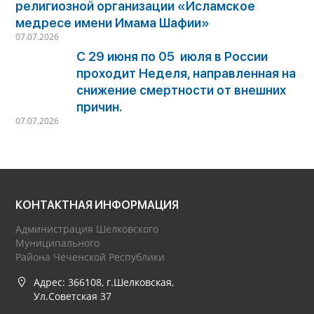
религиозной организации «Исламское
медресе имени Имама Шафии»
07.07.2026
С 29 июня по 05 июля в России
проходит Неделя, направленная на
снижение смертности от внешних
причин.
07.07.2026
КОНТАКТНАЯ ИНФОРМАЦИЯ
Администрация Шелковского
Муниципального
Района Чеченской Республики
Адрес: 366108, г.Шелковская,
Ул.Советская 37