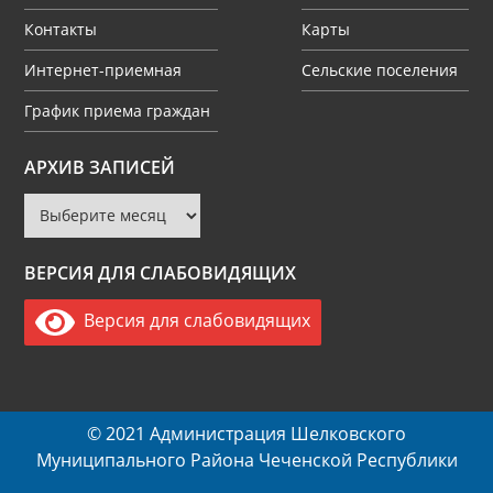
Контакты
Карты
Интернет-приемная
Сельские поселения
График приема граждан
Архив
АРХИВ ЗАПИСЕЙ
записей
ВЕРСИЯ ДЛЯ СЛАБОВИДЯЩИХ
Версия для слабовидящих
© 2021 Администрация Шелковского
Муниципального Района Чеченской Республики