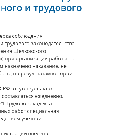
ного и трудового
верка соблюдения
и трудового законодательства
ления Шелковского
я) при организации работы по
м назначено наказание, не
оты, по результатам которой
 РФ отсутствует акт о
составляться ежедневно.
221 Трудового кодекса
ных работ специальная
ведением учетной
инистрации внесено