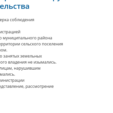
ельства
верка соблюдения
нистрацией
го муниципального района
ерритории сельского поселения
зом.
о занятых земельных
ного владения не изымались.
 лицам, нарушившим
мались.
дминистрации
едставление, рассмотрение