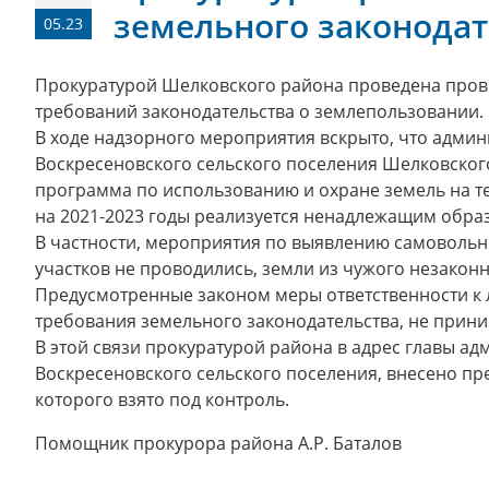
земельного законодат
05.23
Прокуратурой Шелковского района проведена про
требований законодательства о землепользовании.
В ходе надзорного мероприятия вскрыто, что адми
Воскресеновского сельского поселения Шелковско
программа по использованию и охране земель на т
на 2021-2023 годы реализуется ненадлежащим обра
В частности, мероприятия по выявлению самовольн
участков не проводились, земли из чужого незакон
Предусмотренные законом меры ответственности к
требования земельного законодательства, не прини
В этой связи прокуратурой района в адрес главы а
Воскресеновского сельского поселения, внесено пр
которого взято под контроль.
Помощник прокурора района А.Р. Баталов