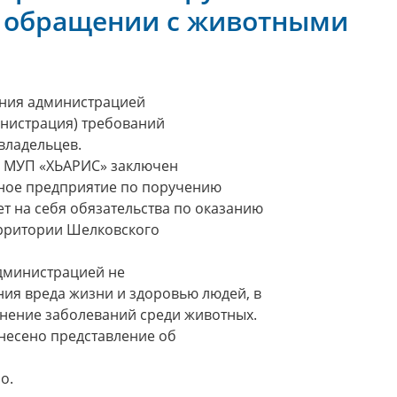
и обращении с животными
ения администрацией
инистрация) требований
владельцев.
О МУП «ХЬАРИС» заключен
нное предприятие по поручению
т на себя обязательства по оказанию
ерритории Шелковского
Администрацией не
ния вреда жизни и здоровью людей, в
анение заболеваний среди животных.
внесено представление об
о.