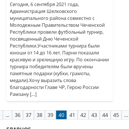
Сегодня, 6 сентября 2021 года,
Администрация Шелковского
муниципального района совместно с
Молодежным Правительством Чеченской
Республики провели футбольный турнир,
посвященный Дню Чеченской
Республики.Участниками турнира были
юноши от 14 до 16 лет. Парни показали
красивую и зрелищную игру. По окончании
турнира победителям были вручены
памятные подарки (кубки, грамоты,
медали).Хочу выразить слова
благодарности Главе ЧР, Герою России
Рамзану […]
<
…
36
37
38
39
40
41
42
43
44
45
…