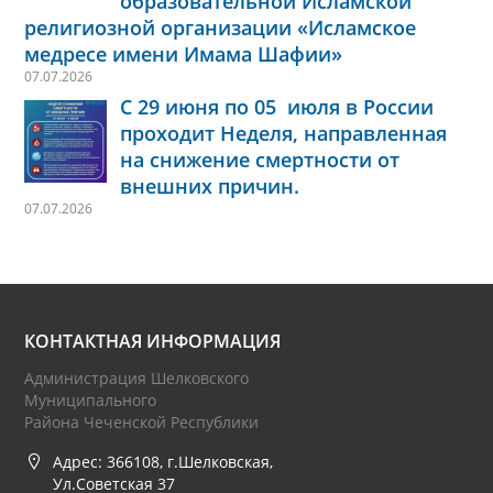
образовательной Исламской
религиозной организации «Исламское
медресе имени Имама Шафии»
07.07.2026
С 29 июня по 05 июля в России
проходит Неделя, направленная
на снижение смертности от
внешних причин.
07.07.2026
КОНТАКТНАЯ ИНФОРМАЦИЯ
Администрация Шелковского
Муниципального
Района Чеченской Республики
Адрес: 366108, г.Шелковская,
Ул.Советская 37