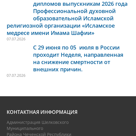
дипломов выпускникам 2026 года
Профессиональной духовной
образовательной Исламской
религиозной организации «Исламское
медресе имени Имама Шафии»
07.07.2026
С 29 июня по 05 июля в России
проходит Неделя, направленная
на снижение смертности от
внешних причин.
07.07.2026
КОНТАКТНАЯ ИНФОРМАЦИЯ
Администрация Шелковского
Муниципального
Района Чеченской Республики