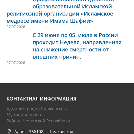
образовательной Исламской
религиозной организации «Исламское
медресе имени Имама Шафии»
07.07.2026
С 29 июня по 05 июля в России
проходит Неделя, направленная
на снижение смертности от
внешних причин.
07.07.2026
КОНТАКТНАЯ ИНФОРМАЦИЯ
Администрация Шелковского
Муниципального
Района Чеченской Республики
Адрес: 366108, г.Шелковская,