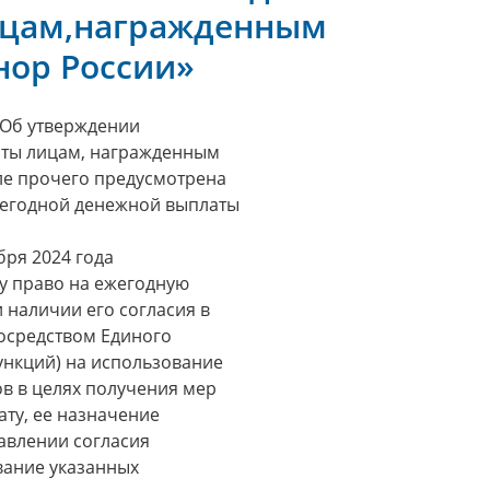
ицам,награжденным
нор России»
«Об утверждении
аты лицам, награжденным
ле прочего предусмотрена
жегодной денежной выплаты
бря 2024 года
у право на ежегодную
 наличии его согласия в
осредством Единого
ункций) на использование
в в целях получения мер
ту, ее назначение
авлении согласия
вание указанных