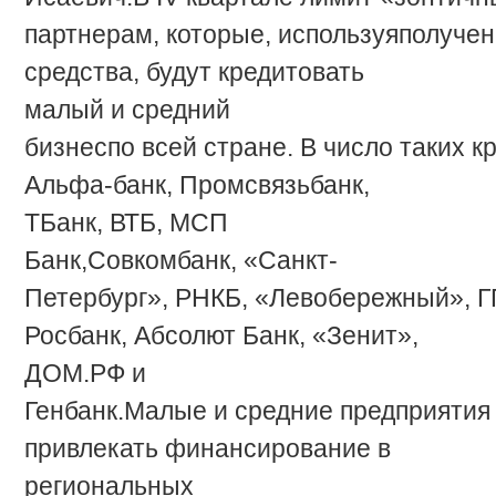
партнерам,
которые,
используя
получе
средства, будут кредитовать
малый и средний
бизнес
по
всей
стране.
В
число
таких
к
Альфа-банк, Промсвязьбанк,
ТБанк, ВТБ, МСП
Банк,
Совкомбанк,
«Санкт-
Петербург»,
РНКБ,
«Левобережный»,
Г
Росбанк, Абсолют Банк, «Зенит»,
ДОМ.РФ и
Генбанк.
Малые
и
средние
предприятия
привлекать финансирование в
региональных