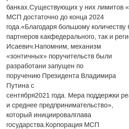
банках.
Существующих
у
них
лимитов
«
МСП достаточно до конца 2024
года.
«Благодаря
большому
количеству
партнеров
как
федерального,
так
и
реги
Исаевич.
Напомним, механизм
«зонтичных» поручительств были
разработан
и запущен по
поручению Президента Владимира
Путина с
сентября
2021
года.
Мера
поддержки
ре
и среднее предпринимательство»,
который инициировал
глава
государства.
Корпорация МСП