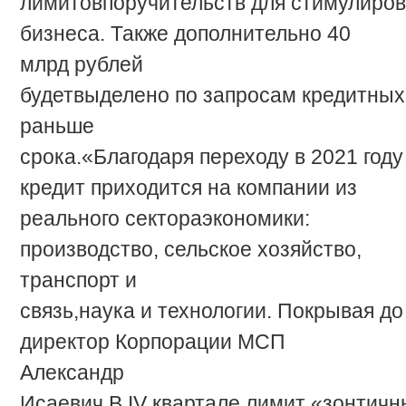
лимитов
поручительств
для
стимулиро
бизнеса. Также дополнительно 40
млрд рублей
будет
выделено
по
запросам
кредитных
раньше
срока.
«Благодаря
переходу
в
2021
году
кредит приходится на компании из
реального сектора
экономики:
производство, сельское хозяйство,
транспорт и
связь,
наука
и
технологии.
Покрывая
до
директор Корпорации МСП
Александр
Исаевич.
В
IV
квартале
лимит
«зонтичн