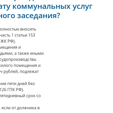
ату коммунальных услуг
ного заседания?
полностью вносить
асть 1 статьи 153
 ЖК РФ).
омещения и
дьями, а также иными
судопроизводства.
 жилого помещения и
ч рублей, подлежат
ие пяти дней без
126 ГПК РФ).
пятидневный срок со
 если от должника в