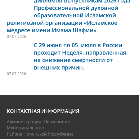
дипломов выпускникам 2026 года
Профессиональной духовной
образовательной Исламской
религиозной организации «Исламское
медресе имени Имама Шафии»
07.07.2026
С 29 июня по 05 июля в России
проходит Неделя, направленная
на снижение смертности от
внешних причин.
07.07.2026
КОНТАКТНАЯ ИНФОРМАЦИЯ
Администрация Шелковского
Муниципального
Района Чеченской Республики