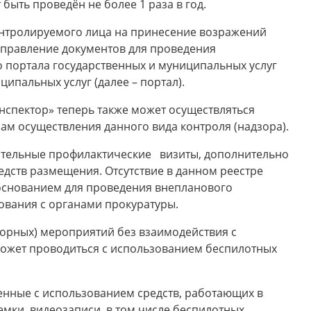
ыть проведён не более 1 раза в год.
нтролируемого лица на принесение возражений
аправление документов для проведения
 портала государственных и муниципальных услуг
ипальных услуг (далее – портал).
спектор» теперь также может осуществляться
м осуществления данного вида контроля (надзора).
зательные профилактические визиты, дополнительно
дств размещения. Отсутствие в данном реестре
основанием для проведения внепланового
ования с органами прокуратуры.
орных) мероприятий без взаимодействия с
ожет проводиться с использованием беспилотных
нные с использованием средств, работающих в
ки, видеозаписи, в том числе беспилотных