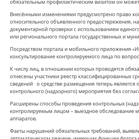
обязательным профилактическим визитом он может б
Внесёнными изменениями предусмотрено право ко
относительного объявленного предостережения, н
документарной проверки с использованием единого
или регионального портала государственных и муниц
Посредством портала и мобильного приложения «Ин
консультирование контролируемого лица по вопроса
К числу лиц, в отношении которых проводятся обя
отнесены участники реестр классифицированных сре
сведений о средстве размещения теперь является 
контрольного (надзорного) мероприятия без соглас
Расширены способы проведения контрольных (надз
контролируемым лицом – выездное обследование м
аппаратов.
Факты нарушений обязательных требований, выявле
автоматическом режиме, имеющих функции фотосъем