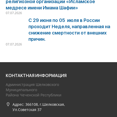
религиозной организации «Исламское
медресе имени Имама Шафии»
07.07.2026
С 29 июня по 05 июля в России
проходит Неделя, направленная на
снижение смертности от внешних
причин.
07.07.2026
КОНТАКТНАЯ ИНФОРМАЦИЯ
Администрация Шелковского
Муниципального
Района Чеченской Республики
Адрес: 366108, г.Шелковская,
Ул.Советская 37